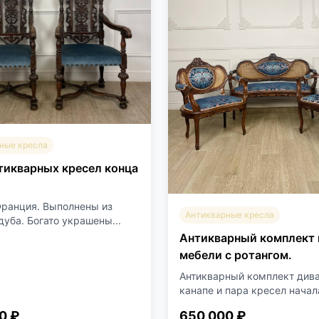
ные кресла
тикварных кресел конца
Франция. Выполнены из
Антикварные кресла
дуба. Богато украшены...
Антикварный комплект 
мебели с ротангом.
Антикварный комплект дива
канапе и пара кресел начала
0 ₽
650 000 ₽