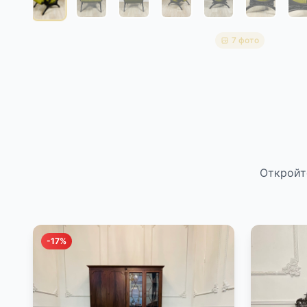
7 фото
Откройт
-17%