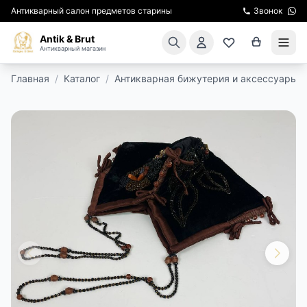
Антикварный салон предметов старины
Звонок
Antik & Brut
Антикварный магазин
Главная
/
Каталог
/
Антикварная бижутерия и аксессуары
/
КАТАЛОГ
АРЕНДА МЕБЕЛИ
ПОДАРКИ
КИНОСЪЕМКА
ЭКСКУРСИИ
РЕСТАВРАЦИЯ
КУРСЫ ПО РЕСТАВРАЦИИ