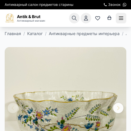
Антикварный салон предметов старины
Звонок
Antik & Brut
Антикварный магазин
Главная
/
Каталог
/
Антикварные предметы интерьера
/
Ан
КАТАЛОГ
АРЕНДА МЕБЕЛИ
ПОДАРКИ
КИНОСЪЕМКА
ЭКСКУРСИИ
РЕСТАВРАЦИЯ
КУРСЫ ПО РЕСТАВРАЦИИ