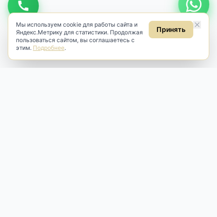
Мы используем cookie для работы сайта и
Принять
Яндекс.Метрику для статистики. Продолжая
пользоваться сайтом, вы соглашаетесь с
этим.
Подробнее
.
Antik & Brut
Антикварный магазин
Наш антикварный магазин специализируется на продаже
антикварных предметов и фарфора, изделий
художественной культуры и предметов старины разных
эпох. Мы предлагаем профессиональную реставрацию,
аренду и бережную продажу редких вещей для интерьера
и коллекционирования.