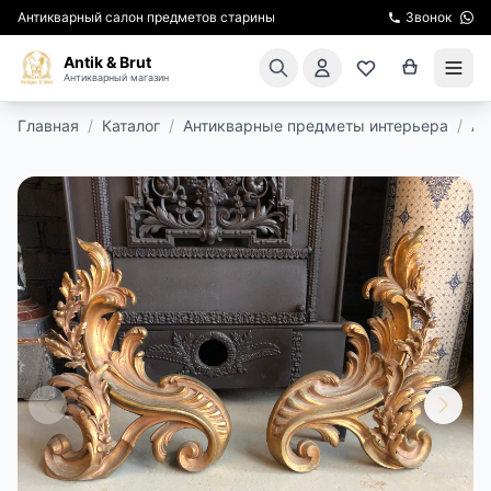
Антикварный салон предметов старины
Звонок
Antik & Brut
Антикварный магазин
Главная
/
Каталог
/
Антикварные предметы интерьера
/
Ан
КАТАЛОГ
АРЕНДА МЕБЕЛИ
ПОДАРКИ
КИНОСЪЕМКА
ЭКСКУРСИИ
РЕСТАВРАЦИЯ
КУРСЫ ПО РЕСТАВРАЦИИ