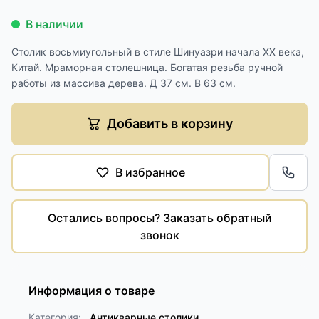
В наличии
Столик восьмиугольный в стиле Шинуазри начала XX века,
Китай. Мраморная столешница. Богатая резьба ручной
работы из массива дерева. Д 37 см. В 63 см.
Добавить в корзину
В избранное
Обра
Остались вопросы? Заказать обратный
звонок
Информация о товаре
Категория:
Антикварные столики