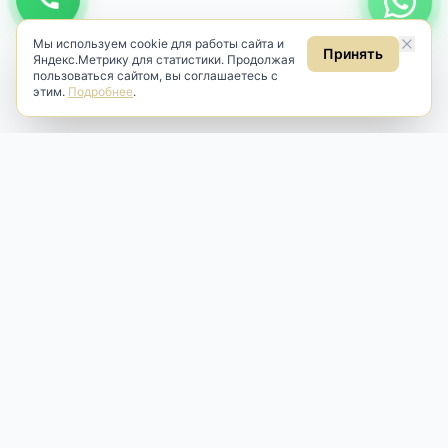
Мы используем cookie для работы сайта и
Принять
Яндекс.Метрику для статистики. Продолжая
пользоваться сайтом, вы соглашаетесь с
этим.
Подробнее
.
Antik & Brut
Антикварный магазин
Наш антикварный магазин специализируется на продаже
антикварных предметов и фарфора, изделий
художественной культуры и предметов старины разных
эпох. Мы предлагаем профессиональную реставрацию,
аренду и бережную продажу редких вещей для интерьера
и коллекционирования.