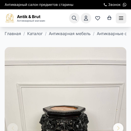
Антикварный салон предметов старины
Звонок
Antik & Brut
Антикварный магазин
Главная
/
Каталог
/
Антикварная мебель
/
Антикварные ст
КАТАЛОГ
АРЕНДА МЕБЕЛИ
ПОДАРКИ
КИНОСЪЕМКА
ЭКСКУРСИИ
РЕСТАВРАЦИЯ
КУРСЫ ПО РЕСТАВРАЦИИ