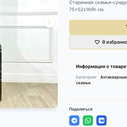
Старинная скамья-сундук,
75×52х169h см.
В избранн
Информация о товаре
Категория:
Антикварные
скамьи
Поделиться