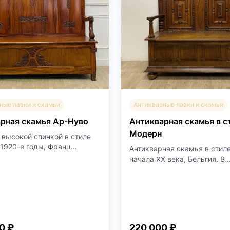
ные лавки и скамьи
Антикварные лавки и скамьи
рная скамья Ар-Нуво
Антикварная скамья в с
Модерн
 высокой спинкой в стиле
1920-е годы, Франц...
Антикварная скамья в стил
начала XX века, Бельгия. В..
0 ₽
220 000 ₽