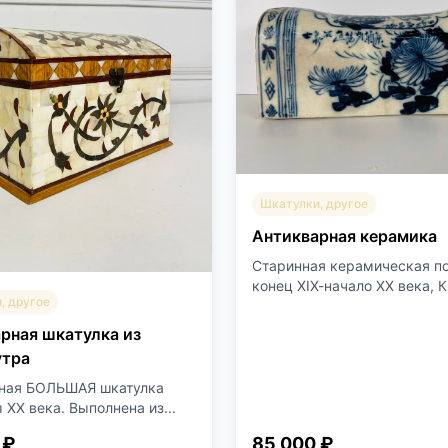
Шкатулки, другое
Антикварная керамика
Старинная керамическая п
конец ХIХ-начало ХХ века, Ки
, другое
рная шкатулка из
утра
ная БОЛЬШАЯ шкатулка
XX века. Выполнена из...
 ₽
85 000 ₽