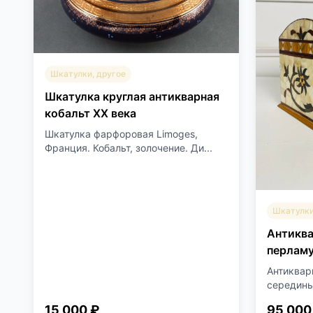
Шкатулки, другое
Шкатулка круглая антикварная
кобальт XX века
Шкатулка фарфоровая Limoges,
Франция. Кобальт, золочение. Ди...
Шкатулки
Антиква
перлам
Антиквар
середины 
15 000 ₽
95 000