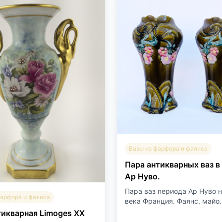
Вазы из фарфора и фаянса
Пара антикварных ваз в
Ар Нуво.
Пара ваз периода Ар Нуво 
фарфора и фаянса
века Франция. Фаянс, майо..
тикварная Limoges XX