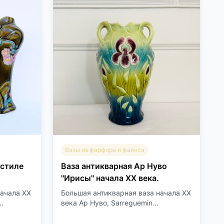
Вазы из фарфора и фаянса
 стиле
Ваза антикварная Ар Нуво
"Ирисы" начала XX века.
начала XX
Большая антикварная ваза начала XX
.
века Ар Нуво, Sarreguemin...