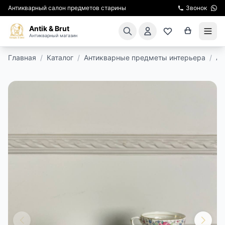
Антикварный салон предметов старины
Звонок
Antik & Brut
Антикварный магазин
Главная
/
Каталог
/
Антикварные предметы интерьера
/
Ан
КАТАЛОГ
АРЕНДА МЕБЕЛИ
ПОДАРКИ
КИНОСЪЕМКА
ЭКСКУРСИИ
РЕСТАВРАЦИЯ
КУРСЫ ПО РЕСТАВРАЦИИ