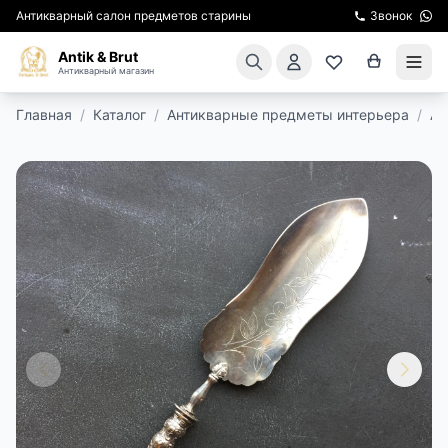
Антикварный салон предметов старины
Звонок
Antik & Brut
Антикварный магазин
Главная
/
Каталог
/
Антикварные предметы интерьера
/
Ан
КАТАЛОГ
АРЕНДА МЕБЕЛИ
ПОДАРКИ
КИНОСЪЕМКА
ЭКСКУРСИИ
РЕСТАВРАЦИЯ
КУРСЫ ПО РЕСТАВРАЦИИ