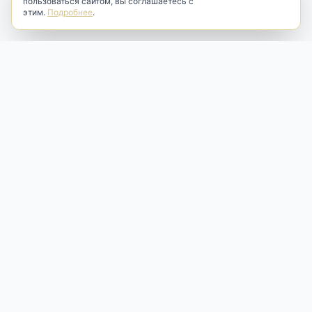
пользоваться сайтом, вы соглашаетесь с
этим.
Подробнее
.
Antik & Brut
Антикварный магазин
Наш антикварный магазин специализируется на продаже
антикварных предметов и фарфора, изделий
художественной культуры и предметов старины разных
эпох. Мы предлагаем профессиональную реставрацию,
аренду и бережную продажу редких вещей для интерьера
и коллекционирования.