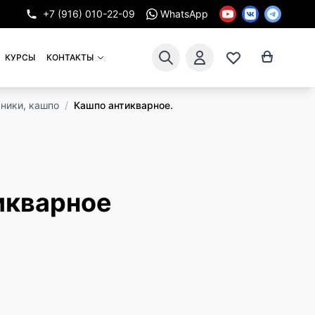
+7 (916) 010-22-09
WhatsApp
КУРСЫ
КОНТАКТЫ
ники, кашпо
/
Кашпо антикварное.
икварное