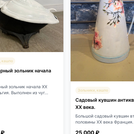
, кашпо
рный зольник начала
ный зольник начала XX
Зольники, кашпо
ьгия. Выполнен из чуг...
Садовый кувшин антик
XX века.
Большой садовый кувшин в
половины XX века Франция. 
 ₽
25 000 ₽