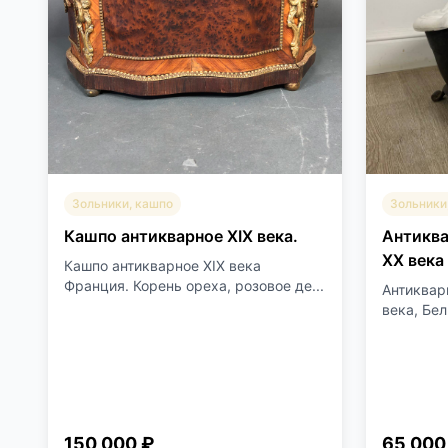
Зольники, кашпо
Зольники
Кашпо антикварное XIX века.
Антиква
XX века
Кашпо антикварное XIX века
Франция. Корень ореха, розовое де...
Антиквар
века, Бел
150 000 ₽
65 000