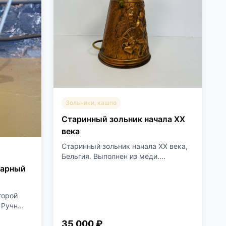
Зольники, кашпо
Старинный зольник начала ХХ
века
Старинный зольник начала XX века,
Бельгия. Выполнен из меди....
варный
торой
Ручн...
35 000 ₽