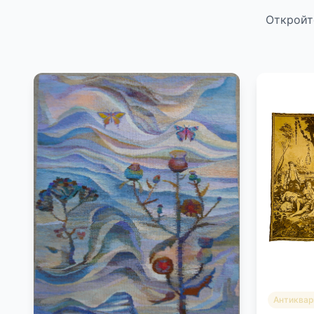
Откройт
Антиквар