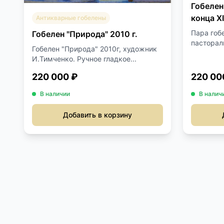
Гобелен
конца XI
Антикварные гобелены
Пара гоб
Гобелен "Природа" 2010 г.
пасторал
Гобелен "Природа" 2010г, художник
И.Тимченко. Ручное гладкое...
220 000 ₽
220 00
В наличии
В налич
Добавить в корзину