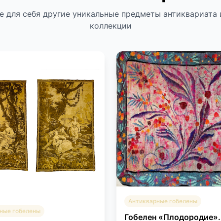
е для себя другие уникальные предметы антиквариата 
коллекции
Антикварные гобелены
ные гобелены
Гобелен «Плодородие».