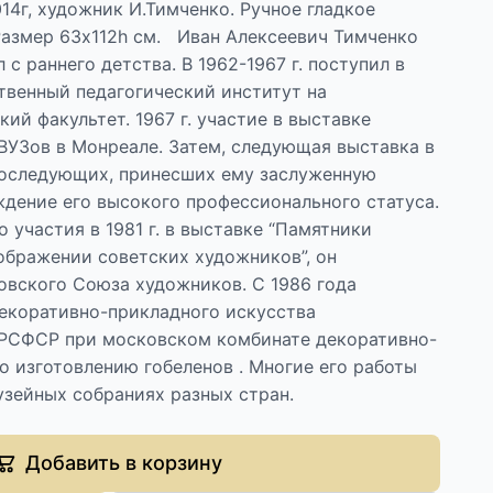
14г, художник И.Тимченко. Ручное гладкое
 Размер 63х112h см. Иван Алексеевич Тимченко
л с раннего детства. В 1962-1967 г. поступил в
твенный педагогический институт на
ий факультет. 1967 г. участие в выставке
ВУЗов в Монреале. Затем, следующая выставка в
последующих, принесших ему заслуженную
дение его высокого профессионального статуса.
го участия в 1981 г. в выставке “Памятники
ображении советских художников”, он
овского Союза художников. С 1986 года
декоративно-прикладного искусства
РСФСР при московском комбинате декоративно-
о изготовлению гобеленов . Многие его работы
узейных собраниях разных стран.
Добавить в корзину