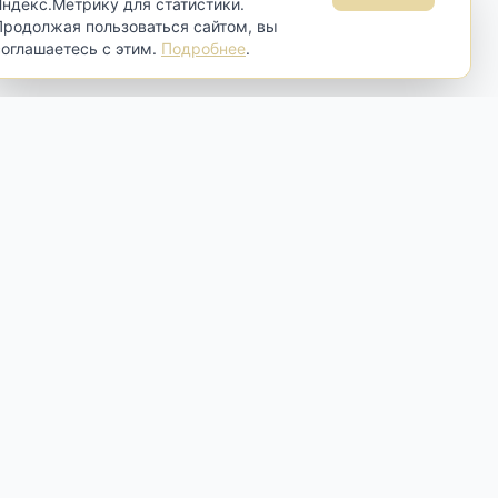
Яндекс.Метрику для статистики.
Продолжая пользоваться сайтом, вы
соглашаетесь с этим.
Подробнее
.
Контакты
Москва, Самокатная ул., 4 строение
4
Пн-Вт:
по договорённости
Ср-Сб:
10:00 - 19:00
Вс:
13:00 - 18:00
+7 (916) 010-22-09