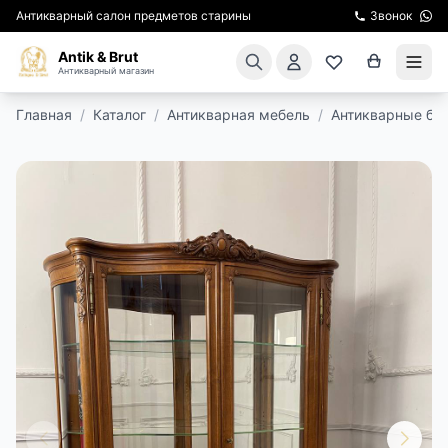
Антикварный салон предметов старины
Звонок
Antik & Brut
Антикварный магазин
Главная
/
Каталог
/
Антикварная мебель
/
Антикварные бу
КАТАЛОГ
АРЕНДА МЕБЕЛИ
ПОДАРКИ
КИНОСЪЕМКА
ЭКСКУРСИИ
РЕСТАВРАЦИЯ
КУРСЫ ПО РЕСТАВРАЦИИ