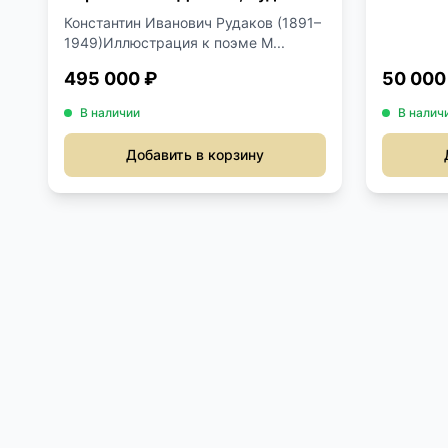
К.И.
Константин Иванович Рудаков (1891–
1949)Иллюстрация к поэме М...
495 000 ₽
50 000
В наличии
В налич
Добавить в корзину