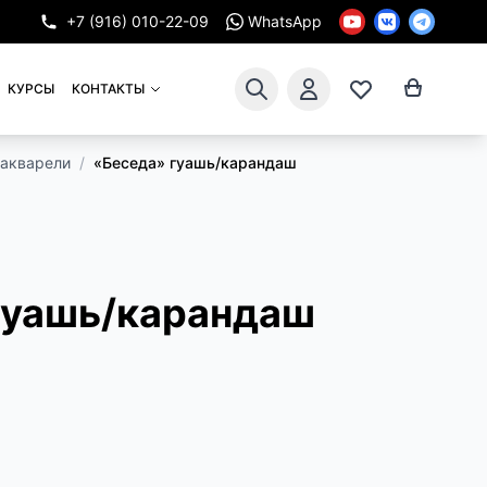
+7 (916) 010-22-09
WhatsApp
КУРСЫ
КОНТАКТЫ
 акварели
/
«Беседа» гуашь/карандаш
гуашь/карандаш