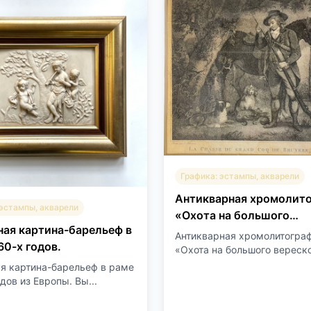
Графика: эстампы, акварели
Антикварная хромолит
 эстампы, акварели
«Охота на большого
ая картина-барельеф в
верескового петуха и ф
Антикварная хромолитогра
60-х годов.
«Охота на большого вересков
я картина-барельеф в раме
дов из Европы. Вы...