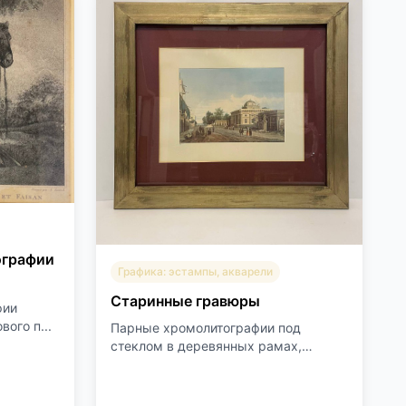
ографии
Графика: эстампы, акварели
Старинные гравюры
азана»
фии
ого п...
Парные хромолитографии под
стеклом в деревянных рамах,
перва...