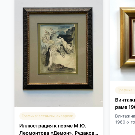
Графика:
Винтажн
раме 19
Винтажна
Графика: эстампы, акварели
1960-х го
Иллюстрация к поэме М.Ю.
Лермонтова «Демон», Рудаков