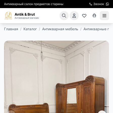
Антикварный салон предметов старины
Звонок
Antik & Brut
Антикварный магазин
Главная
/
Каталог
/
Антикварная мебель
/
Антикварные га
КАТАЛОГ
АРЕНДА МЕБЕЛИ
ПОДАРКИ
КИНОСЪЕМКА
ЭКСКУРСИИ
РЕСТАВРАЦИЯ
КУРСЫ ПО РЕСТАВРАЦИИ