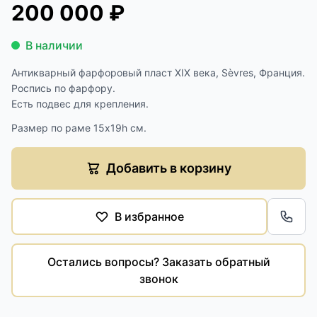
200 000 ₽
В наличии
Антикварный фарфоровый пласт XIX века, Sèvres, Франция.
Роспись по фарфору.
Есть подвес для крепления.
Размер по раме 15х19h см.
Добавить в корзину
В избранное
Обра
Остались вопросы? Заказать обратный
звонок