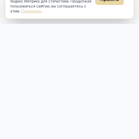
Яндекс.Метрику для статистики. Продолжая
пользоваться сайтом, вы соглашаетесь с
этим.
Подробнее
.
Antik & Brut
Антикварный магазин
Наш антикварный магазин специализируется на продаже
антикварных предметов и фарфора, изделий
художественной культуры и предметов старины разных
эпох. Мы предлагаем профессиональную реставрацию,
аренду и бережную продажу редких вещей для интерьера
и коллекционирования.