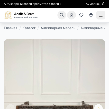
Антикварный салон предметов старины
Звонок
Antik & Brut
Антикварный магазин
Главная
/
Каталог
/
Антикварная мебель
/
Антикварные ко
КАТАЛОГ
АРЕНДА МЕБЕЛИ
ПОДАРКИ
КИНОСЪЕМКА
ЭКСКУРСИИ
РЕСТАВРАЦИЯ
КУРСЫ ПО РЕСТАВРАЦИИ