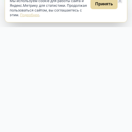
Мы используем cookie для работы сайта и
Принять
Яндекс.Метрику для статистики. Продолжая
пользоваться сайтом, вы соглашаетесь с
этим.
Подробнее
.
Antik & Brut
Антикварный магазин
Наш антикварный магазин специализируется на продаже
антикварных предметов и фарфора, изделий
художественной культуры и предметов старины разных
эпох. Мы предлагаем профессиональную реставрацию,
аренду и бережную продажу редких вещей для интерьера
и коллекционирования.