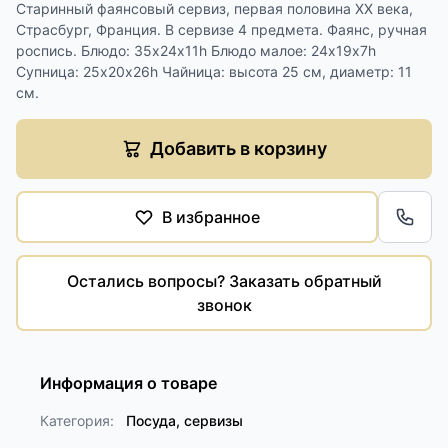
Старинный фаянсовый сервиз, первая половина ХХ века,
Страсбург, Франция. В сервизе 4 предмета. Фаянс, ручная
роспись. Блюдо: 35х24х11h Блюдо малое: 24х19х7h
Супница: 25х20х26h Чайница: высота 25 см, диаметр: 11
см.
Добавить в корзину
В избранное
Обра
Остались вопросы? Заказать обратный
звонок
Информация о товаре
Категория:
Посуда, сервизы