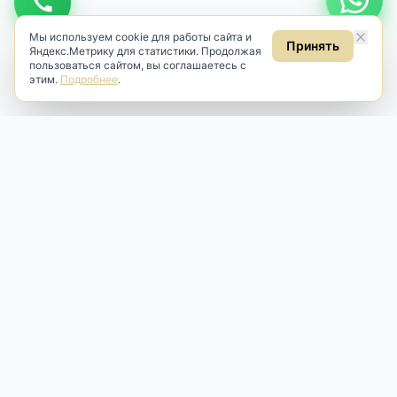
Мы используем cookie для работы сайта и
Принять
Яндекс.Метрику для статистики. Продолжая
пользоваться сайтом, вы соглашаетесь с
этим.
Подробнее
.
Antik & Brut
Антикварный магазин
Наш антикварный магазин специализируется на продаже
антикварных предметов и фарфора, изделий
художественной культуры и предметов старины разных
эпох. Мы предлагаем профессиональную реставрацию,
аренду и бережную продажу редких вещей для интерьера
и коллекционирования.