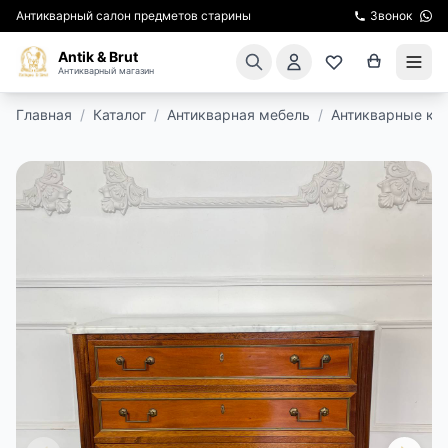
Антикварный салон предметов старины
Звонок
Antik & Brut
Антикварный магазин
Главная
/
Каталог
/
Антикварная мебель
/
Антикварные ко
КАТАЛОГ
АРЕНДА МЕБЕЛИ
ПОДАРКИ
КИНОСЪЕМКА
ЭКСКУРСИИ
РЕСТАВРАЦИЯ
КУРСЫ ПО РЕСТАВРАЦИИ