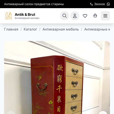
Антикварный салон предметов старины
Звонок
Antik & Brut
Антикварный магазин
Главная
/
Каталог
/
Антикварная мебель
/
Антикварные ко
КАТАЛОГ
АРЕНДА МЕБЕЛИ
ПОДАРКИ
КИНОСЪЕМКА
ЭКСКУРСИИ
РЕСТАВРАЦИЯ
КУРСЫ ПО РЕСТАВРАЦИИ