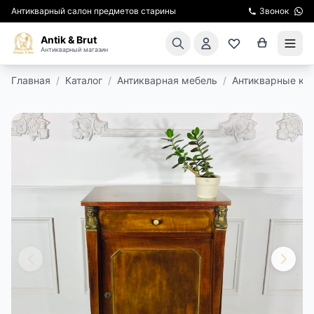
Антикварный салон предметов старины
Звонок
Antik & Brut
Антикварный магазин
Главная
/
Каталог
/
Антикварная мебель
/
Антикварные ко
КАТАЛОГ
АРЕНДА МЕБЕЛИ
ПОДАРКИ
КИНОСЪЕМКА
ЭКСКУРСИИ
РЕСТАВРАЦИЯ
КУРСЫ ПО РЕСТАВРАЦИИ