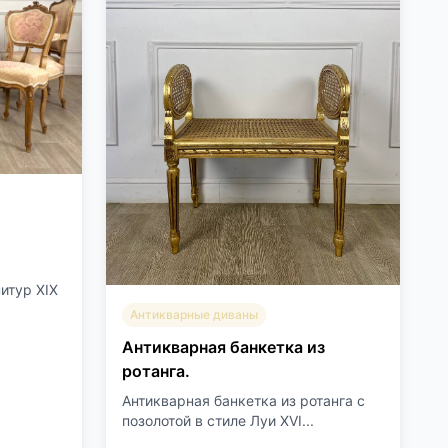
итур XIX
Антикварные диваны
Антикварная банкетка из
ротанга.
Антикварная банкетка из ротанга с
позолотой в стиле Луи XVI...