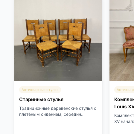
Антикварные стулья
Антиквар
Старинные стулья
Комплек
Louis X
Традиционные деревенские стулья с
плетёным сидением, середин...
Комплект 
XV начала