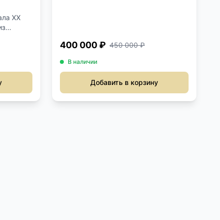
ала XX
з...
400 000 ₽
450 000 ₽
В наличии
у
Добавить в корзину