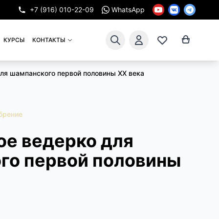
+7 (916) 010-22-09
WhatsApp
КУРСЫ
КОНТАКТЫ
ля шампанского первой половины XX века
брение
ое ведерко для
го первой половины