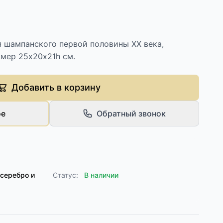
я шампанского первой половины XX века,
змер 25х20х21h см.
Добавить в корзину
ое
Обратный звонок
серебро и
Статус:
В наличии