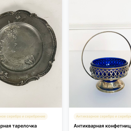
ное серебро и серебрение
Антикварное серебро и серебр
рная тарелочка
Антикварная конфетниц