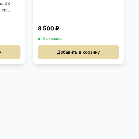
на ХХ
си...
8 500 ₽
В наличии
у
Добавить в корзину