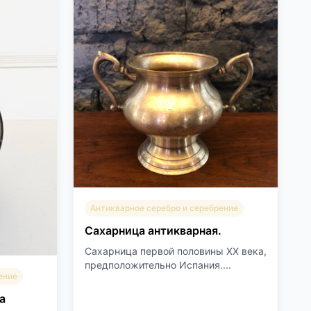
Антикварное серебро и серебрение
Сахарница антикварная.
Сахарница первой половины XX века,
предположительно Испания....
ение
а