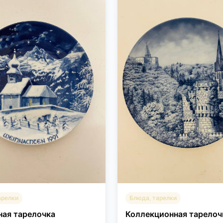
арелки
Блюда, тарелки
ая тарелочка
Коллекционная тарелоч