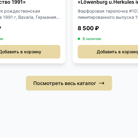
тво 1991»
«Löwenburg u.Herkules i
Kassel».
я рождественская
Фарфоровая тарелочка #10
 1991 г, Bavaria, Германия...
лимитированного выпуска 
года...
₽
8 500 ₽
ии
В наличии
Добавить в корзину
Добавить в корзин
Посмотреть весь каталог