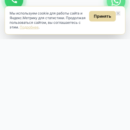
Мы используем cookie для работы сайта и
Принять
Яндекс.Метрику для статистики. Продолжая
пользоваться сайтом, вы соглашаетесь с
этим.
Подробнее
.
Antik & Brut
Антикварный магазин
Наш антикварный магазин специализируется на продаже
антикварных предметов и фарфора, изделий
художественной культуры и предметов старины разных
эпох. Мы предлагаем профессиональную реставрацию,
аренду и бережную продажу редких вещей для интерьера
и коллекционирования.