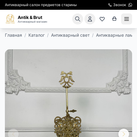
Антикварный салон предметов старины
Звонок
Antik & Brut
Антикварный магазин
Главная
/
Каталог
/
Антикварный свет
/
Антикварные ламп
КАТАЛОГ
АРЕНДА МЕБЕЛИ
ПОДАРКИ
КИНОСЪЕМКА
ЭКСКУРСИИ
РЕСТАВРАЦИЯ
КУРСЫ ПО РЕСТАВРАЦИИ