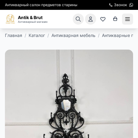
Антикварный салон предметов старины
Звонок
Antik & Brut
Антикварный магазин
Главная
/
Каталог
/
Антикварная мебель
/
Антикварные пр
КАТАЛОГ
АРЕНДА МЕБЕЛИ
ПОДАРКИ
КИНОСЪЕМКА
ЭКСКУРСИИ
РЕСТАВРАЦИЯ
КУРСЫ ПО РЕСТАВРАЦИИ