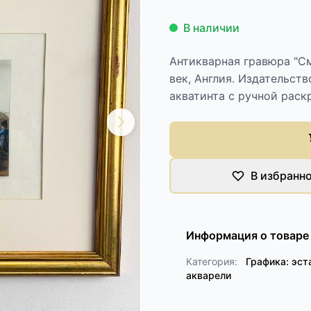
В наличии
Антикварная гравюра "См
век, Англия. Издательст
акватинта с ручной раск
В избранн
Информация о товаре
Категория:
Графика: эст
акварели