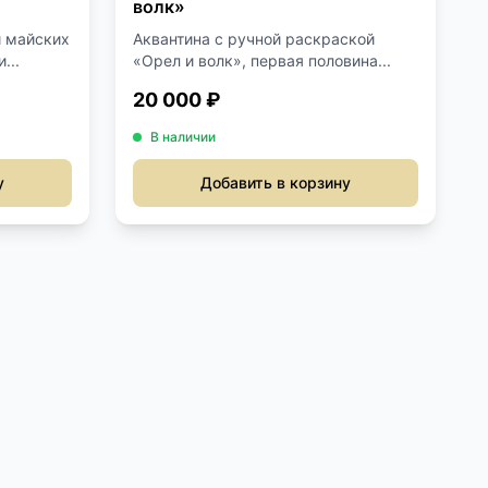
волк»
 майских
Аквантина с ручной раскраской
...
«Орел и волк», первая половина...
20 000 ₽
В наличии
у
Добавить в корзину