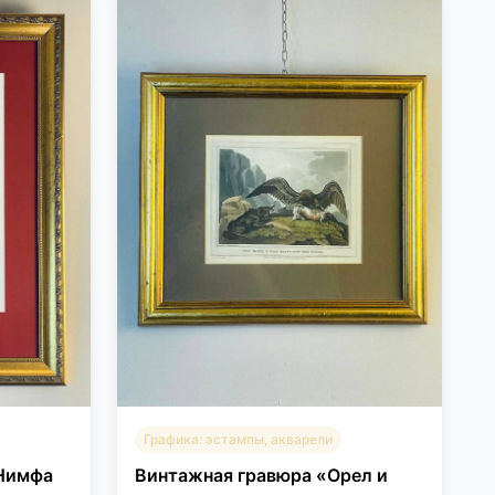
Графика: эстампы, акварели
«Нимфа
Винтажная гравюра «Орел и