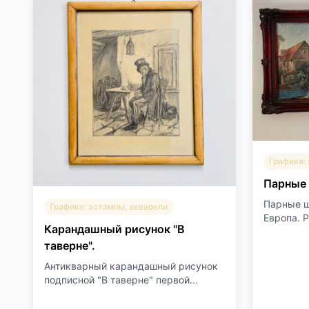
Графика:
Парные
Парные ш
Графика: эстампы, акварели
Европа. Р
Карандашный рисунок "В
таверне".
Антикварный карандашный рисунок
подписной "В таверне" первой...