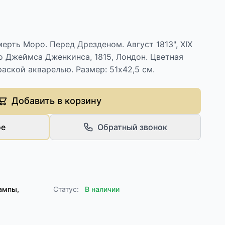
ерть Моро. Перед Дрезденом. Август 1813", ХIХ
во Джеймса Дженкинса, 1815, Лондон. Цветная
раской акварелью. Размер: 51х42,5 см.
Добавить в корзину
ое
Обратный звонок
ампы,
Статус:
В наличии