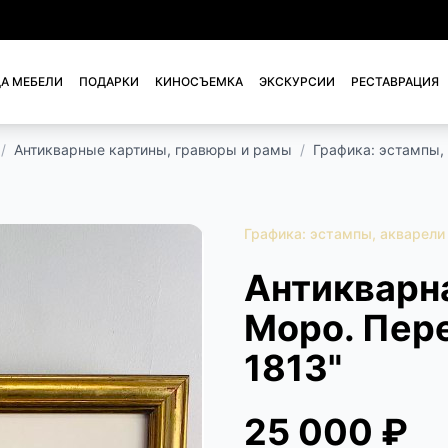
А МЕБЕЛИ
ПОДАРКИ
КИНОСЪЕМКА
ЭКСКУРСИИ
РЕСТАВРАЦИЯ
/
Антикварные картины, гравюры и рамы
/
Графика: эстампы,
Графика: эстампы, акварели
Антикварн
Моро. Пер
1813"
25 000 ₽