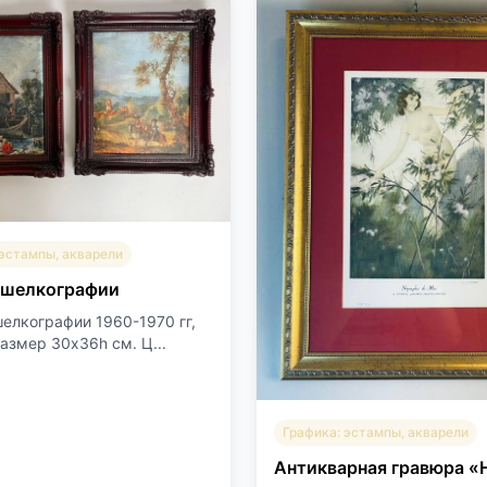
 эстампы, акварели
 шелкографии
елкографии 1960-1970 гг,
азмер 30х36h см. Ц...
Графика: эстампы, акварели
Антикварная гравюра 