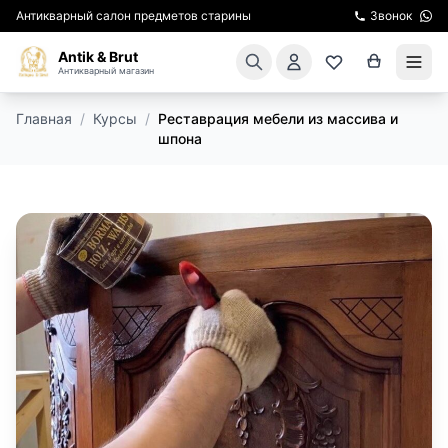
Антикварный салон предметов старины
Звонок
Antik & Brut
Антикварный магазин
Главная
/
Курсы
/
Реставрация мебели из массива и
КАТАЛОГ
шпона
АРЕНДА МЕБЕЛИ
ПОДАРКИ
КИНОСЪЕМКА
ЭКСКУРСИИ
РЕСТАВРАЦИЯ
КУРСЫ ПО РЕСТАВРАЦИИ