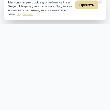
Мы используем cookie для работы сайта и
Принять
Яндекс.Метрику для статистики. Продолжая
пользоваться сайтом, вы соглашаетесь с
этим.
Подробнее
.
Antik & Brut
Антикварный магазин
Наш антикварный магазин специализируется на продаже
антикварных предметов и фарфора, изделий
художественной культуры и предметов старины разных
эпох. Мы предлагаем профессиональную реставрацию,
аренду и бережную продажу редких вещей для интерьера
и коллекционирования.